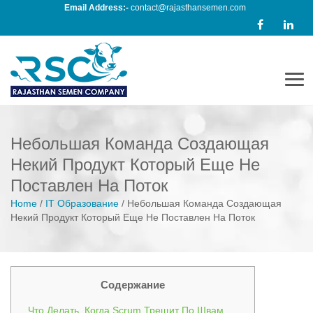
Email Address:-
contact@rajasthansemen.com
Men
Небольшая Команда Создающая
Некий Продукт Который Еще Не
Поставлен На Поток
Home
/
IT Образование
/
Небольшая Команда Создающая
Некий Продукт Который Еще Не Поставлен На Поток
Содержание
Что Делать, Когда Scrum Трещит По Швам